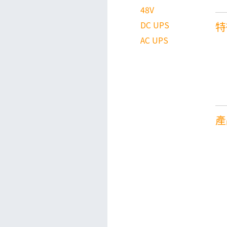
48V
DC UPS
特
AC UPS
產