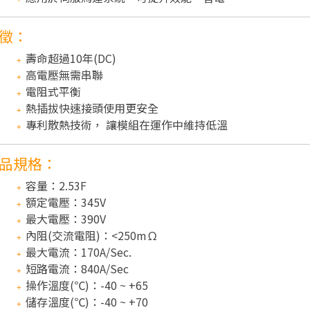
徵：
壽命超過10年(DC)
高電壓無需串聯
電阻式平衡
熱插拔快速接頭使用更安全
專利散熱技術， 讓模組在運作中維持低溫
品規格：
容量：2.53F
額定電壓：345V
最大電壓：390V
內阻(交流電阻)：<250mΩ
最大電流：170A/Sec.
短路電流：840A/Sec
操作溫度(℃)：-40 ~ +65
儲存溫度(℃)：-40 ~ +70